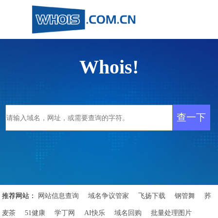
Whois!
推荐网站：
网站信息查询
域名争议管家
飞扬下载
钢管舞
荞
麦茶
51健康
学丁网
AI快乐
域名回购
批量处理图片